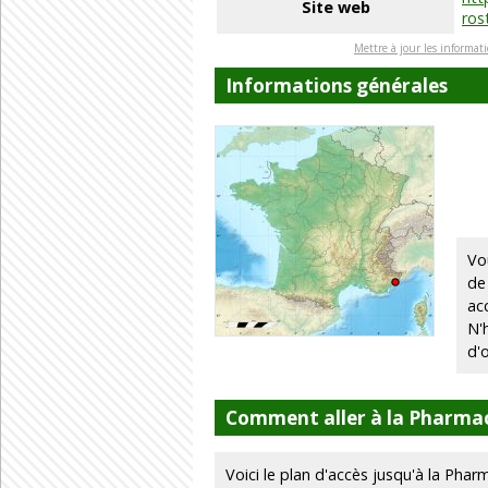
Site web
ros
Mettre à jour les informat
Informations générales
Vo
de
ac
N'
d'
Comment aller à la Pharmac
Voici le plan d'accès jusqu'à la Phar