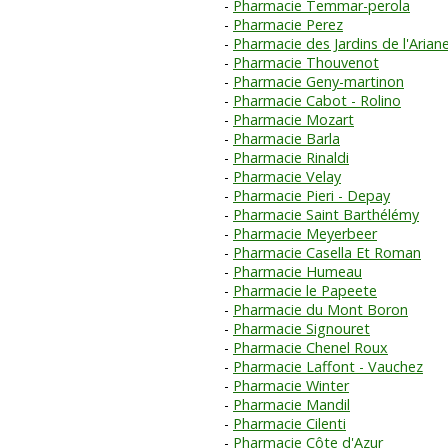
Pharmacie Temmar-perola
Pharmacie Perez
Pharmacie des Jardins de l'Arian
Pharmacie Thouvenot
Pharmacie Geny-martinon
Pharmacie Cabot - Rolino
Pharmacie Mozart
Pharmacie Barla
Pharmacie Rinaldi
Pharmacie Velay
Pharmacie Pieri - Depay
Pharmacie Saint Barthélémy
Pharmacie Meyerbeer
Pharmacie Casella Et Roman
Pharmacie Humeau
Pharmacie le Papeete
Pharmacie du Mont Boron
Pharmacie Signouret
Pharmacie Chenel Roux
Pharmacie Laffont - Vauchez
Pharmacie Winter
Pharmacie Mandil
Pharmacie Cilenti
Pharmacie Côte d'Azur