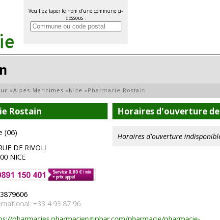
Veuillez taper le nom d'une commune ci-
dessous :
in
zur
»
Alpes-Maritimes
»
Nice
»
Pharmacie Rostain
ie Rostain
Horaires d'ouverture de
e (06)
Horaires d'ouverture indisponibl
RUE DE RIVOLI
00 NICE
3879606
ernational: +33 4 93 87 96
ps://pharmacies.pharmaciengiphar.com/pharmacie/pharmacie-