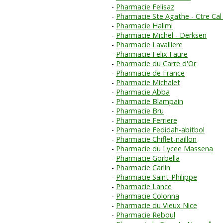
Pharmacie Felisaz
Pharmacie Ste Agathe - Ctre Cal
Pharmacie Halimi
Pharmacie Michel - Derksen
Pharmacie Lavalliere
Pharmacie Felix Faure
Pharmacie du Carre d'Or
Pharmacie de France
Pharmacie Michalet
Pharmacie Abba
Pharmacie Blampain
Pharmacie Bru
Pharmacie Ferriere
Pharmacie Fedidah-abitbol
Pharmacie Chiflet-naillon
Pharmacie du Lycee Massena
Pharmacie Gorbella
Pharmacie Carlin
Pharmacie Saint-Philippe
Pharmacie Lance
Pharmacie Colonna
Pharmacie du Vieux Nice
Pharmacie Reboul