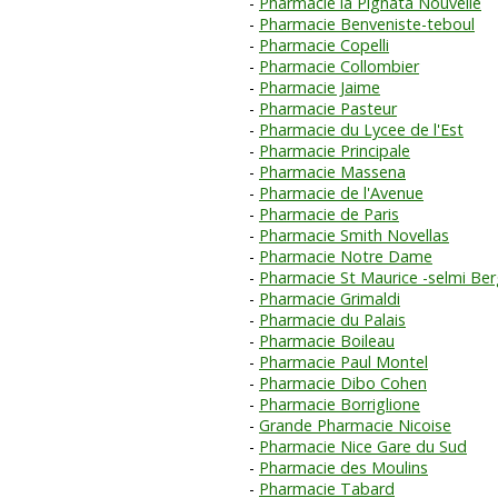
Pharmacie la Pignata Nouvelle
Pharmacie Benveniste-teboul
Pharmacie Copelli
Pharmacie Collombier
Pharmacie Jaime
Pharmacie Pasteur
Pharmacie du Lycee de l'Est
Pharmacie Principale
Pharmacie Massena
Pharmacie de l'Avenue
Pharmacie de Paris
Pharmacie Smith Novellas
Pharmacie Notre Dame
Pharmacie St Maurice -selmi Ber
Pharmacie Grimaldi
Pharmacie du Palais
Pharmacie Boileau
Pharmacie Paul Montel
Pharmacie Dibo Cohen
Pharmacie Borriglione
Grande Pharmacie Nicoise
Pharmacie Nice Gare du Sud
Pharmacie des Moulins
Pharmacie Tabard