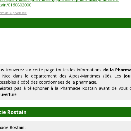
tain/0160802000
ions de la pharmacie
us trouverez sur cette page toutes les informations
de la Pharma
 Nice dans le département des Alpes-Maritimes (06). Les
jou
cessibles à côté des coordonnées de la pharmacie.
hésitez pas à téléphoner à la Pharmacie Rostain avant de vous d
ouverture.
ie Rostain
macie Rostain :