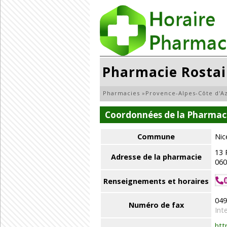
Pharmacie Rosta
Pharmacies
»
Provence-Alpes-Côte d'A
Coordonnées de la Pharmac
Commune
Nic
13 
Adresse de la pharmacie
060
Renseignements et horaires
049
Numéro de fax
Int
htt