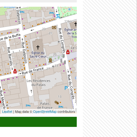
Leaflet
| Map data ©
OpenStreetMap
contributors