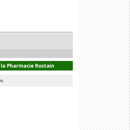
 la Pharmacie Rostain
es.