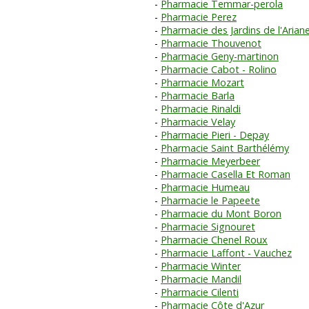
Pharmacie Temmar-perola
Pharmacie Perez
Pharmacie des Jardins de l'Arian
Pharmacie Thouvenot
Pharmacie Geny-martinon
Pharmacie Cabot - Rolino
Pharmacie Mozart
Pharmacie Barla
Pharmacie Rinaldi
Pharmacie Velay
Pharmacie Pieri - Depay
Pharmacie Saint Barthélémy
Pharmacie Meyerbeer
Pharmacie Casella Et Roman
Pharmacie Humeau
Pharmacie le Papeete
Pharmacie du Mont Boron
Pharmacie Signouret
Pharmacie Chenel Roux
Pharmacie Laffont - Vauchez
Pharmacie Winter
Pharmacie Mandil
Pharmacie Cilenti
Pharmacie Côte d'Azur