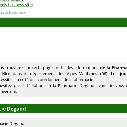
enis.business.site/
ions de la pharmacie
us trouverez sur cette page toutes les informations
de la Pharm
 Nice dans le département des Alpes-Maritimes (06). Les
jou
cessibles à côté des coordonnées de la pharmacie.
hésitez pas à téléphoner à la Pharmacie Degand avant de vous d
ouverture.
cie Degand
rmacie Degand :