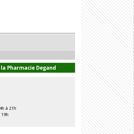
e la Pharmacie Degand
4h à 21h
à 19h