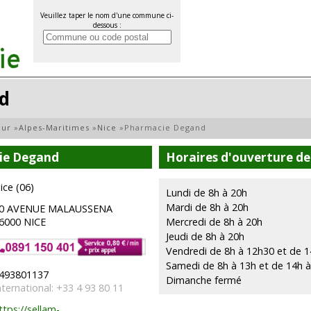
Veuillez taper le nom d'une commune ci-
dessous :
d
zur
»
Alpes-Maritimes
»
Nice
»
Pharmacie Degand
ie Degand
Horaires d'ouverture d
ice (06)
Lundi de 8h à 20h
Mardi de 8h à 20h
0 AVENUE MALAUSSENA
6000 NICE
Mercredi de 8h à 20h
Jeudi de 8h à 20h
Vendredi de 8h à 12h30 et de 1
Samedi de 8h à 13h et de 14h 
493801137
Dimanche fermé
nternational: +33 4 93 80 11
ttps://sellam-