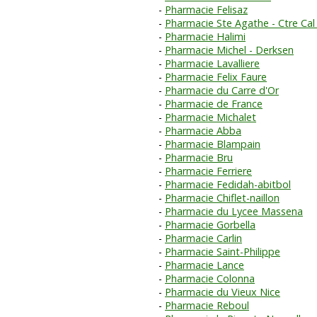
Pharmacie Felisaz
Pharmacie Ste Agathe - Ctre Cal
Pharmacie Halimi
Pharmacie Michel - Derksen
Pharmacie Lavalliere
Pharmacie Felix Faure
Pharmacie du Carre d'Or
Pharmacie de France
Pharmacie Michalet
Pharmacie Abba
Pharmacie Blampain
Pharmacie Bru
Pharmacie Ferriere
Pharmacie Fedidah-abitbol
Pharmacie Chiflet-naillon
Pharmacie du Lycee Massena
Pharmacie Gorbella
Pharmacie Carlin
Pharmacie Saint-Philippe
Pharmacie Lance
Pharmacie Colonna
Pharmacie du Vieux Nice
Pharmacie Reboul