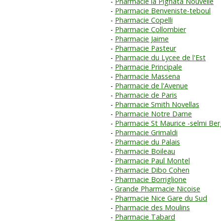
Pharmacie la Pignata Nouvelle
Pharmacie Benveniste-teboul
Pharmacie Copelli
Pharmacie Collombier
Pharmacie Jaime
Pharmacie Pasteur
Pharmacie du Lycee de l'Est
Pharmacie Principale
Pharmacie Massena
Pharmacie de l'Avenue
Pharmacie de Paris
Pharmacie Smith Novellas
Pharmacie Notre Dame
Pharmacie St Maurice -selmi Ber
Pharmacie Grimaldi
Pharmacie du Palais
Pharmacie Boileau
Pharmacie Paul Montel
Pharmacie Dibo Cohen
Pharmacie Borriglione
Grande Pharmacie Nicoise
Pharmacie Nice Gare du Sud
Pharmacie des Moulins
Pharmacie Tabard