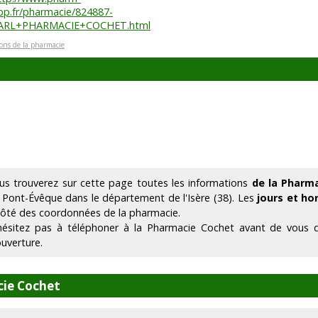
pp.fr/pharmacie/824887-
ARL+PHARMACIE+COCHET.html
ions de la pharmacie
us trouverez sur cette page toutes les informations
de la Pharm
 Pont-Évêque dans le département de l'Isère (38). Les
jours et ho
côté des coordonnées de la pharmacie.
hésitez pas à téléphoner à la Pharmacie Cochet avant de vous d
ouverture.
cie Cochet