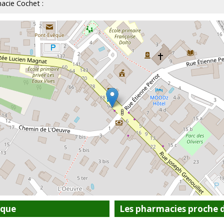
macie Cochet :
êque
Les pharmacies proche 