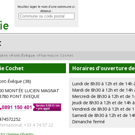
Veuillez taper le nom d'une commune ci-
dessous :
t
Isère
»
Pont-Évêque
»
Pharmacie Cochet
ie Cochet
Horaires d'ouverture de
ont-Évêque (38)
Lundi de 8h30 à 12h et de 14h 
Mardi de 8h30 à 12h et de 14h 
00 MONTÉE LUCIEN MAGNAT
8780 PONT EVEQUE
Mercredi de 8h30 à 12h et de 1
Jeudi de 8h30 à 12h et de 14h 
Vendredi de 8h30 à 12h et de 1
Samedi de 8h30 à 12h et de 14
474572252
Dimanche fermé
nternational: +33 4 74 57 22
ttp://www.pharm-