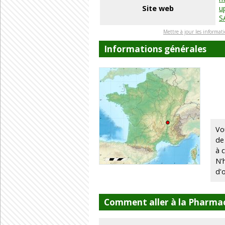
Site web
u
S
Mettre à jour les informat
Informations générales
Vo
de
à 
N'
d'
Comment aller à la Pharma