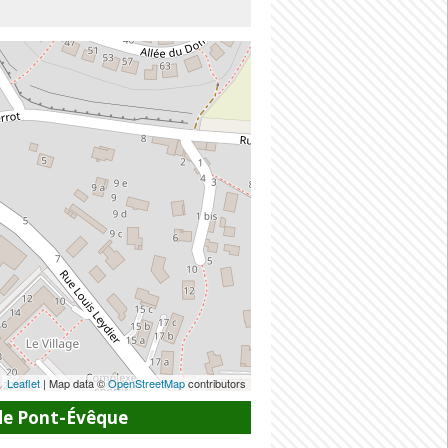
Leaflet
| Map data ©
OpenStreetMap
contributors
de Pont-Évêque