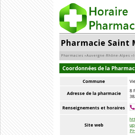
Pharmacie Saint 
Pharmacies
»
Auvergne-Rhône-Alpes
»
Coordonnées de la Pharmaci
Commune
Vi
8 
Adresse de la pharmacie
38
Renseignements et horaires
ht
Site web
up
PH