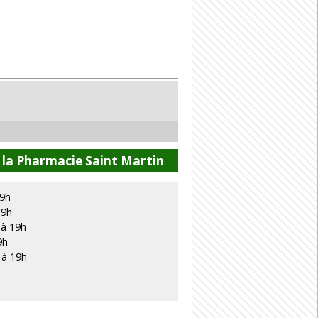
 la Pharmacie Saint Martin
19h
19h
 à 19h
9h
 à 19h