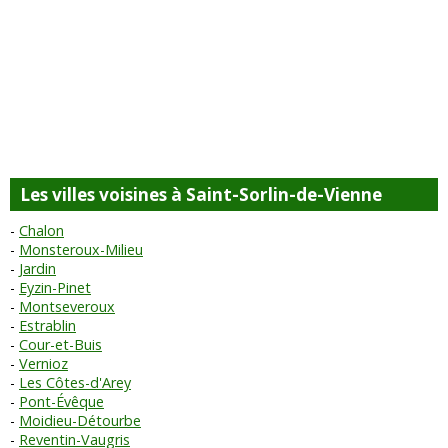
Les villes voisines à Saint-Sorlin-de-Vienne
Chalon
Monsteroux-Milieu
Jardin
Eyzin-Pinet
Montseveroux
Estrablin
Cour-et-Buis
Vernioz
Les Côtes-d'Arey
Pont-Évêque
Moidieu-Détourbe
Reventin-Vaugris