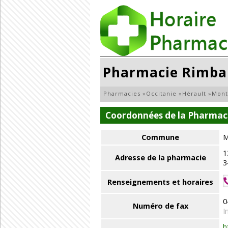
Pharmacie Rimb
Pharmacies
»
Occitanie
»
Hérault
»
Mont
Coordonnées de la Pharma
Commune
M
1
Adresse de la pharmacie
3
Renseignements et horaires
0
Numéro de fax
I
h