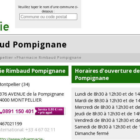
Veuillez taper le nom d'une commune ci-
dessous :
aud Pompignane
pellier
»
Pharmacie Rimbaud Pompignane
cie Rimbaud Pompignane
Horaires d'ouverture d
Pompignane
ontpellier (34)
376 AVENUE de la Pompignane
Lundi de 8h30 à 12h30 et de 1
4000 MONTPELLIER
Mardi de 8h30 à 12h30 et de 1
Mercredi de 8h30 à 12h30 et d
Jeudi de 8h30 à 12h30 et de 14
Vendredi de 8h30 à 12h30 et d
467021199
Samedi de 8h30 à 12h30 et de 
nternational: +33 4 67 02 11
Dimanche fermé
ttp://www.pharmacie-