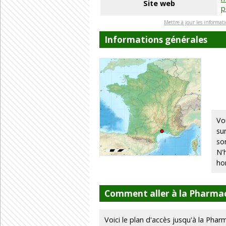
Site web
p
Mettre à jour les informat
Informations générales
Vo
su
so
N'
ho
Comment aller à la Pharm
Voici le plan d'accès jusqu'à la Ph