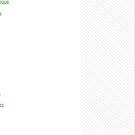
heque
e
e
es