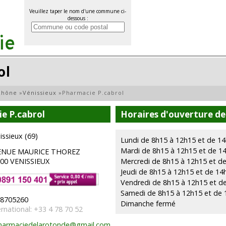
Veuillez taper le nom d'une commune ci-
dessous :
ol
Rhône
»
Vénissieux
»
Pharmacie P.cabrol
e P.cabrol
Horaires d'ouverture de
issieux (69)
Lundi de 8h15 à 12h15 et de 1
Mardi de 8h15 à 12h15 et de 1
ENUE MAURICE THOREZ
00 VENISSIEUX
Mercredi de 8h15 à 12h15 et d
Jeudi de 8h15 à 12h15 et de 14
Vendredi de 8h15 à 12h15 et d
Samedi de 8h15 à 12h15 et de 
8705260
Dimanche fermé
ernational: +33 4 78 70 52
harmaciedelarotonde@gmail.com