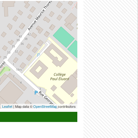
Leaflet
| Map data ©
OpenStreetMap
contributors