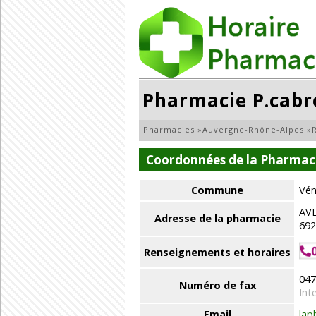
Pharmacie P.cabr
Pharmacies
»
Auvergne-Rhône-Alpes
»
Coordonnées de la Pharmaci
Commune
Vén
AV
Adresse de la pharmacie
692
Renseignements et horaires
047
Numéro de fax
Int
Email
lap