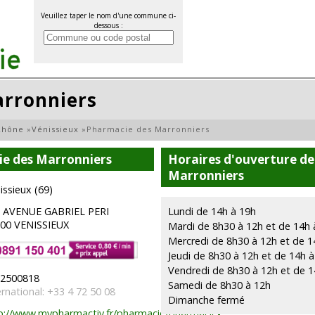
Veuillez taper le nom d'une commune ci-
dessous :
rronniers
Rhône
»
Vénissieux
»
Pharmacie des Marronniers
ie des Marronniers
Horaires d'ouverture de
Marronniers
issieux (69)
 AVENUE GABRIEL PERI
Lundi de 14h à 19h
00 VENISSIEUX
Mardi de 8h30 à 12h et de 14h 
Mercredi de 8h30 à 12h et de 1
Jeudi de 8h30 à 12h et de 14h 
Vendredi de 8h30 à 12h et de 1
2500818
Samedi de 8h30 à 12h
ernational: +33 4 72 50 08
Dimanche fermé
p://www.mypharmactiv.fr/pharmacie/pharmacie-