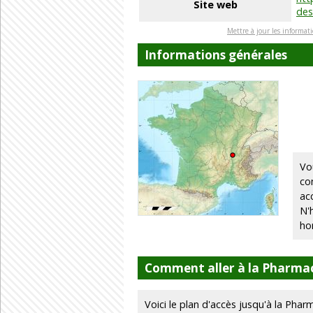
Site web
des
Mettre à jour les informat
Informations générales
Vo
co
ac
N'
ho
Comment aller à la Pharmac
Voici le plan d'accès jusqu'à la Phar