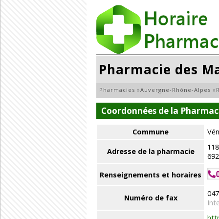
Pharmacie des Ma
Pharmacies
»
Auvergne-Rhône-Alpes
»
Coordonnées de la Pharmac
Commune
Vén
118
Adresse de la pharmacie
692
Renseignements et horaires
047
Numéro de fax
Int
htt