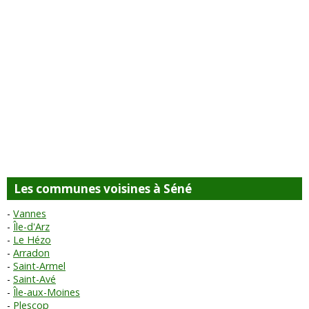
Les communes voisines à Séné
Vannes
Île-d'Arz
Le Hézo
Arradon
Saint-Armel
Saint-Avé
Île-aux-Moines
Plescop