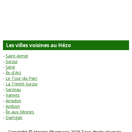
Les villes voisines au Hézo
Saint-Armel
Surzur
Séné
Île-d'Arz
Le Tour-du-Parc
La Trinité-Surzur
Sarzeau
Vannes
Arradon
Ambon
Île-aux-Moines
Damgan
Copyright © Horaire Pharmacie 2026 Tous droits réservés -