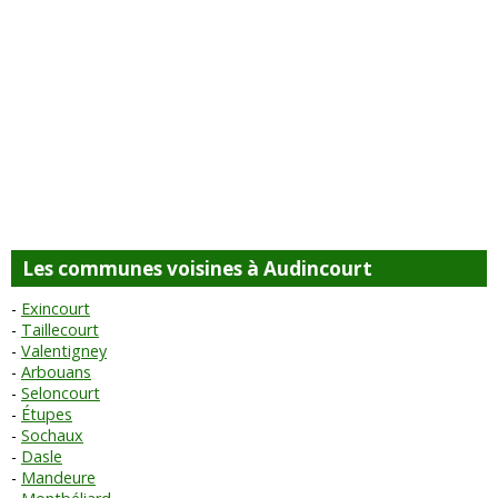
Les communes voisines à Audincourt
Exincourt
Taillecourt
Valentigney
Arbouans
Seloncourt
Étupes
Sochaux
Dasle
Mandeure