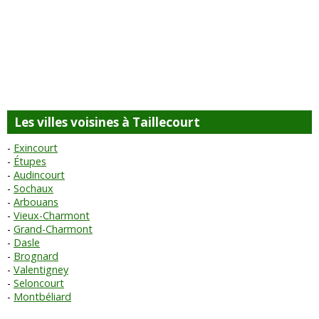
Les villes voisines à Taillecourt
Exincourt
Étupes
Audincourt
Sochaux
Arbouans
Vieux-Charmont
Grand-Charmont
Dasle
Brognard
Valentigney
Seloncourt
Montbéliard