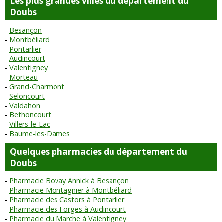
Les plus grandes villes du département du
Doubs
Besançon
Montbéliard
Pontarlier
Audincourt
Valentigney
Morteau
Grand-Charmont
Seloncourt
Valdahon
Bethoncourt
Villers-le-Lac
Baume-les-Dames
Quelques pharmacies du département du
Doubs
Pharmacie Bovay Annick à Besançon
Pharmacie Montagnier à Montbéliard
Pharmacie des Castors à Pontarlier
Pharmacie des Forges à Audincourt
Pharmacie du Marche à Valentigney