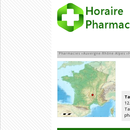
Pharmacie à Tail
Pharmacies
»
Auvergne-Rhône-Alpes
»
Ta
12
Ta
ph