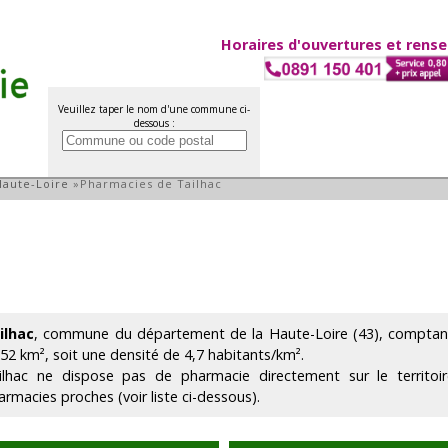
Horaires d'ouvertures et rens
Veuillez taper le nom d'une commune ci-
dessous :
hac
Haute-Loire
»
Pharmacies de Tailhac
ilhac
, commune du département de la Haute-Loire (43), comptant 
.52 km², soit une densité de 4,7 habitants/km².
ilhac ne dispose pas de pharmacie directement sur le territo
armacies proches (voir liste ci-dessous).