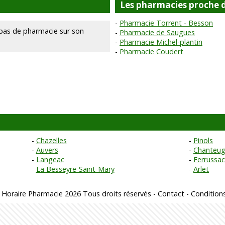
Les pharmacies proche d
Pharmacie Torrent - Besson
pas de pharmacie sur son
Pharmacie de Saugues
Pharmacie Michel-plantin
Pharmacie Coudert
Chazelles
Pinols
Auvers
Chanteu
Langeac
Ferrussac
La Besseyre-Saint-Mary
Arlet
 Horaire Pharmacie 2026 Tous droits réservés -
Contact
-
Conditions