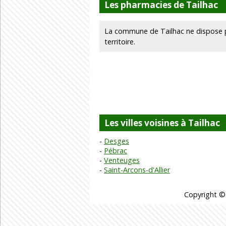
Les pharmacies de Tailhac
La commune de Tailhac ne dispose 
territoire.
Les villes voisines à Tailhac
Desges
Pébrac
Venteuges
Saint-Arcons-d'Allier
Copyright ©