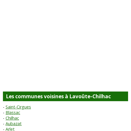
Les communes voisines à Lavoûte-Chilhac
Saint-Cirgues
Blassac
Chilhac
Aubazat
Arlet