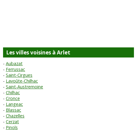
Les villes voisines à Arlet
Aubazat
Ferrussac
Saint-Cirgues
Lavoûte-Chilhac
Saint-Austremoine
Chilhac
Cronce
Langeac
Blassac
Chazelles
Cerzat
Pinols