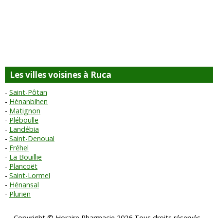
Les villes voisines à Ruca
Saint-Pôtan
Hénanbihen
Matignon
Pléboulle
Landébia
Saint-Denoual
Fréhel
La Bouillie
Plancoët
Saint-Lormel
Hénansal
Plurien
Copyright © Horaire Pharmacie 2026 Tous droits réservés -