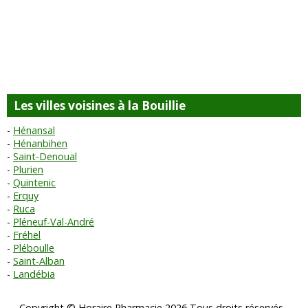
Les villes voisines à la Bouillie
Hénansal
Hénanbihen
Saint-Denoual
Plurien
Quintenic
Erquy
Ruca
Pléneuf-Val-André
Fréhel
Pléboulle
Saint-Alban
Landébia
Copyright © Horaire Pharmacie 2026 Tous droits réservés -