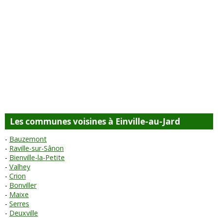
Les communes voisines à Einville-au-Jard
Bauzemont
Raville-sur-Sânon
Bienville-la-Petite
Valhey
Crion
Bonviller
Maixe
Serres
Deuxville