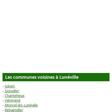
Les communes voisines à Lunéville
Jolivet
Sionviller
Chanteheux
Hériménil
Moncel-lès-Lunéville
Rehainviller