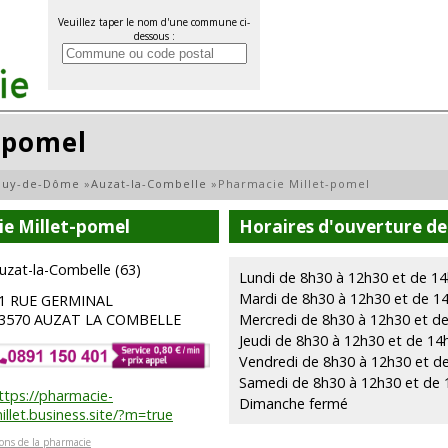
Veuillez taper le nom d'une commune ci-
dessous :
-pomel
Puy-de-Dôme
»
Auzat-la-Combelle
»
Pharmacie Millet-pomel
ie Millet-pomel
Horaires d'ouverture de
uzat-la-Combelle (63)
Lundi de 8h30 à 12h30 et de 14
Mardi de 8h30 à 12h30 et de 1
1 RUE GERMINAL
3570 AUZAT LA COMBELLE
Mercredi de 8h30 à 12h30 et de
Jeudi de 8h30 à 12h30 et de 14
Vendredi de 8h30 à 12h30 et d
Samedi de 8h30 à 12h30 et de 
ttps://pharmacie-
Dimanche fermé
illet.business.site/?m=true
ions de la pharmacie