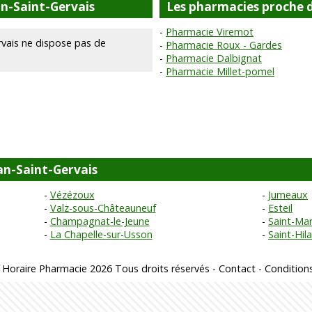
an-Saint-Gervais
Les pharmacies proche d
Pharmacie Viremot
vais ne dispose pas de
Pharmacie Roux - Gardes
Pharmacie Dalbignat
Pharmacie Millet-pomel
ean-Saint-Gervais
Vézézoux
Jumeaux
Valz-sous-Châteauneuf
Esteil
Champagnat-le-Jeune
Saint-Mar
La Chapelle-sur-Usson
Saint-Hila
 Horaire Pharmacie 2026 Tous droits réservés -
Contact
-
Conditions