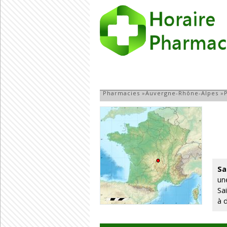
Pharmacie à Saint
Pharmacies
»
Auvergne-Rhône-Alpes
»
Sa
un
Sa
à 