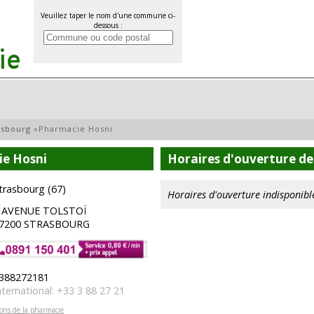
Veuillez taper le nom d'une commune ci-
dessous :
asbourg
»
Pharmacie Hosni
ie Hosni
Horaires d'ouverture de
trasbourg (67)
Horaires d'ouverture indisponibl
 AVENUE TOLSTOÏ
7200 STRASBOURG
388272181
nternational: +33 3 88 27 21
ions de la pharmacie