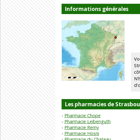
Informations générales
Vo
St
cô
N'
d'
Les pharmacies de Strasbo
Pharmacie Chope
Pharmacie Leibenguth
Pharmacie Remy
Pharmacie Hosni
Pharmacie du Chateau