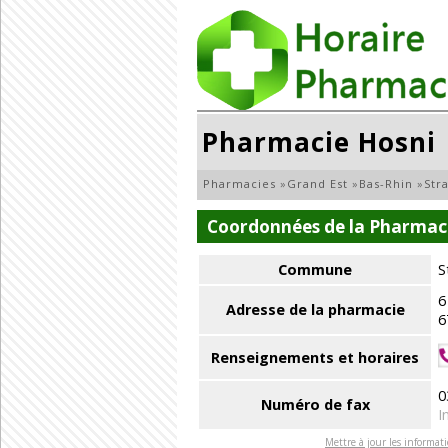
Pharmacie Hosni
Pharmacies
»
Grand Est
»
Bas-Rhin
»
Str
Coordonnées de la Pharmac
Commune
S
6
Adresse de la pharmacie
6
Renseignements et horaires
0
Numéro de fax
I
Mettre à jour les informat