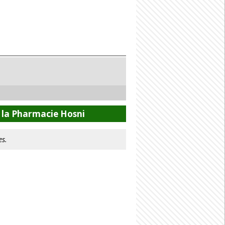
 la Pharmacie Hosni
es.