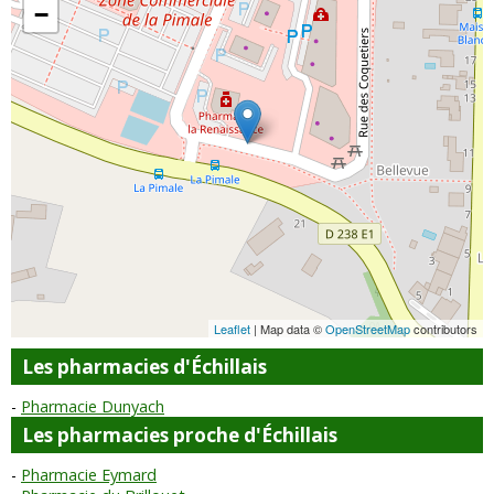
−
Leaflet
| Map data ©
OpenStreetMap
contributors
Les pharmacies d'Échillais
Pharmacie Dunyach
Les pharmacies proche d'Échillais
Pharmacie Eymard