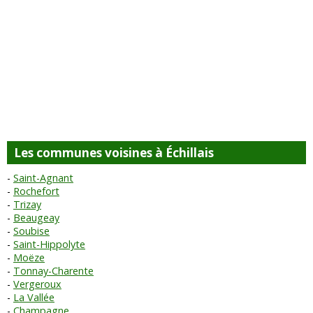
Les communes voisines à Échillais
Saint-Agnant
Rochefort
Trizay
Beaugeay
Soubise
Saint-Hippolyte
Moëze
Tonnay-Charente
Vergeroux
La Vallée
Champagne