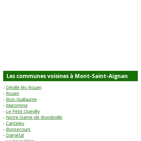
Les communes voisines à Mont-Saint-Aignan
Déville-lès-Rouen
Rouen
Bois-Guillaume
Maromme
Le Petit-Quevilly
Notre-Dame-de-Bondeville
Canteleu
Bonsecours
Darnétal