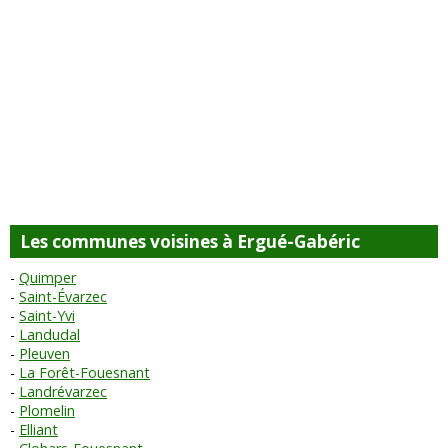
Les communes voisines à Ergué-Gabéric
Quimper
Saint-Évarzec
Saint-Yvi
Landudal
Pleuven
La Forêt-Fouesnant
Landrévarzec
Plomelin
Elliant