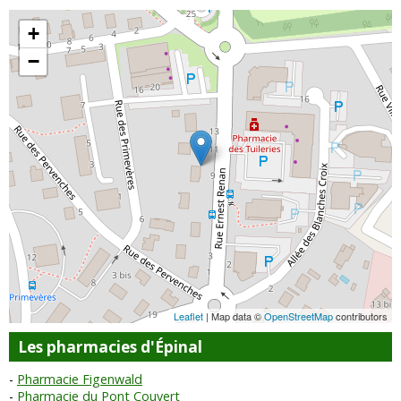
+
−
Leaflet
| Map data ©
OpenStreetMap
contributors
Les pharmacies d'Épinal
Pharmacie Figenwald
Pharmacie du Pont Couvert