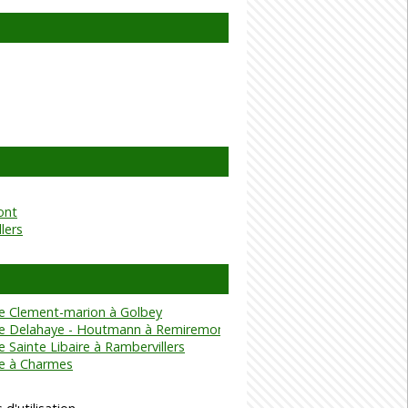
ont
lers
e Clement-marion à Golbey
e Delahaye - Houtmann à Remiremont
 Sainte Libaire à Rambervillers
e à Charmes