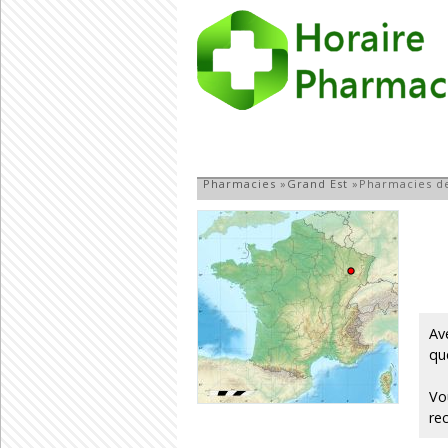
Pharmacie du Dé
Pharmacies
»
Grand Est
»
Pharmacies d
Av
qu
Vo
re