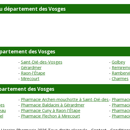
u département des Vosges
département des Vosges
Saint-Dié-des-Vosges
Golbey
Gérardmer
Remirem
Raon-l'Étape
Rambervil
Mirecourt
Charmes
partement des Vosges
Pharmacie Archen-mouchotte à Saint-Dié-des-Vosges
Pharmaci
ges
Pharmacie Baldacini à Gérardmer
Pharmaci
eau
Pharmacie Cuny à Raon-l'Étape
Pharmacie
el
Pharmacie Flechon à Mirecourt
Pharmaci