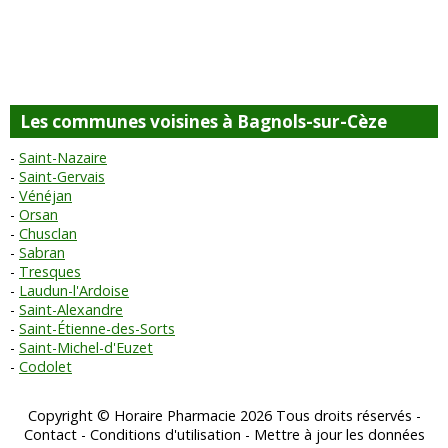
Les communes voisines à Bagnols-sur-Cèze
Saint-Nazaire
Saint-Gervais
Vénéjan
Orsan
Chusclan
Sabran
Tresques
Laudun-l'Ardoise
Saint-Alexandre
Saint-Étienne-des-Sorts
Saint-Michel-d'Euzet
Codolet
Copyright © Horaire Pharmacie 2026 Tous droits réservés -
Contact
-
Conditions d'utilisation
-
Mettre à jour les données