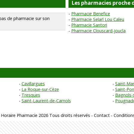
Les pharmacies proche 
Pharmacie Benefice
as de pharmacie sur son
Pharmacie Selarl Lou Caleu
Pharmacie Santori
Pharmacie Clouscard-joucla
Cavillargues
Saint-Mar
La Roque-sur-Cèze
Saint-Pon
Tresques
Bagnols-
Saint-Laurent-de-Carnols
Pougnad
 Horaire Pharmacie 2026 Tous droits réservés -
Contact
-
Conditions