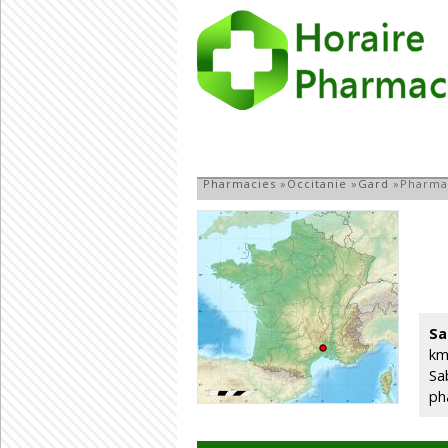
Pharmacie à Sab
Pharmacies
»
Occitanie
»
Gard
»
Pharma
Sa
km
Sa
ph