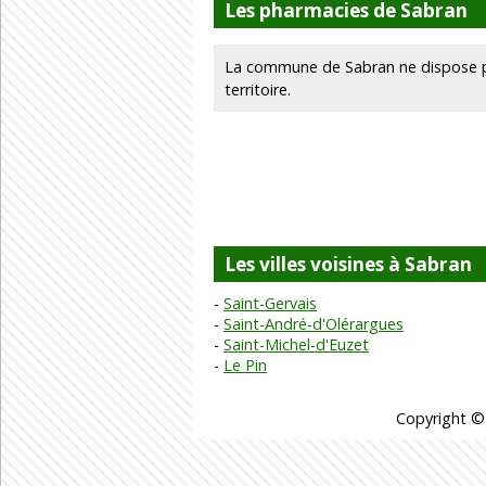
Les pharmacies de Sabran
La commune de Sabran ne dispose p
territoire.
Les villes voisines à Sabran
Saint-Gervais
Saint-André-d'Olérargues
Saint-Michel-d'Euzet
Le Pin
Copyright ©