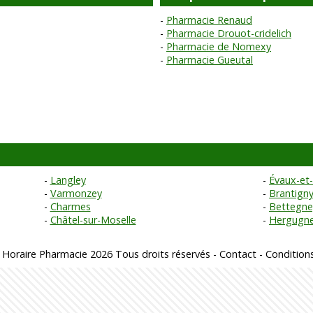
Pharmacie Renaud
Pharmacie Drouot-cridelich
Pharmacie de Nomexy
Pharmacie Gueutal
Langley
Évaux-et-
Varmonzey
Brantign
Charmes
Bettegney
Châtel-sur-Moselle
Hergugn
 Horaire Pharmacie 2026 Tous droits réservés -
Contact
-
Conditions