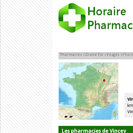
Pharmacie à Vinc
Pharmacies
»
Grand Est
»
Vosges
»
Pharm
Vi
km
Vi
Les pharmacies de Vincey