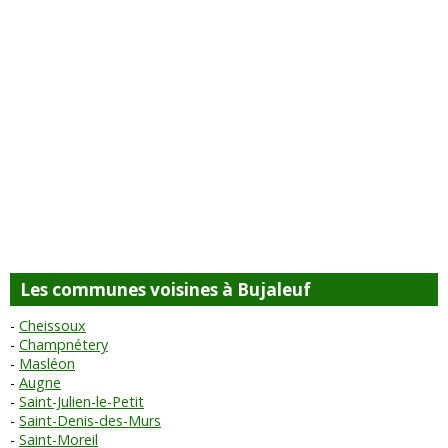
Les communes voisines à Bujaleuf
Cheissoux
Champnétery
Masléon
Augne
Saint-Julien-le-Petit
Saint-Denis-des-Murs
Saint-Moreil