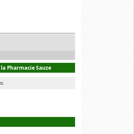
 la Pharmacie Sauze
es.