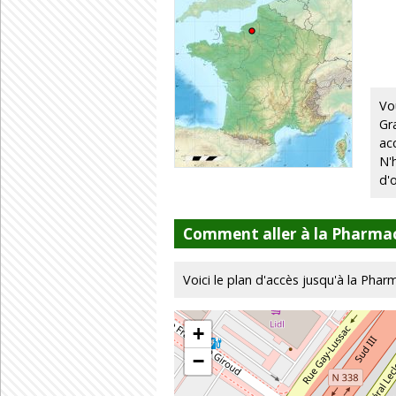
Vo
Gr
ac
N'
d'
Comment aller à la Pharma
Voici le plan d'accès jusqu'à la Phar
+
−