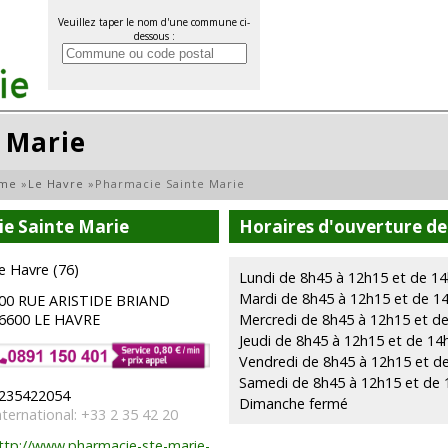
Veuillez taper le nom d'une commune ci-
dessous :
 Marie
ime
»
Le Havre
»
Pharmacie Sainte Marie
e Sainte Marie
Horaires d'ouverture de
e Havre (76)
Lundi de 8h45 à 12h15 et de 14
Mardi de 8h45 à 12h15 et de 1
00 RUE ARISTIDE BRIAND
6600 LE HAVRE
Mercredi de 8h45 à 12h15 et de
Jeudi de 8h45 à 12h15 et de 14
Vendredi de 8h45 à 12h15 et d
Samedi de 8h45 à 12h15 et de 
235422054
Dimanche fermé
nternational: +33 2 35 42 20
ttp://www.pharmacie-ste-marie-