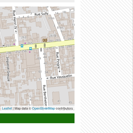
Leaflet
| Map data ©
OpenStreetMap
contributors