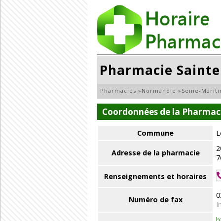
Pharmacie Sainte
Pharmacies
»
Normandie
»
Seine-Marit
Coordonnées de la Pharmaci
Commune
L
2
Adresse de la pharmacie
7
Renseignements et horaires
0
Numéro de fax
I
h