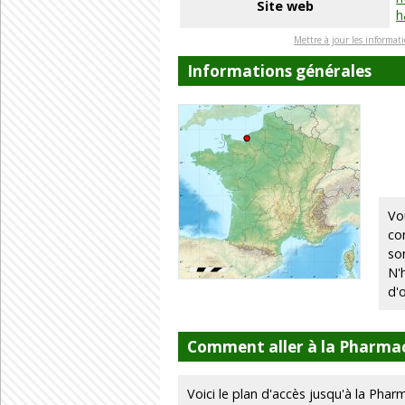
Site web
h
Mettre à jour les informat
Informations générales
Vo
co
so
N'
d'
Comment aller à la Pharmac
Voici le plan d'accès jusqu'à la Phar