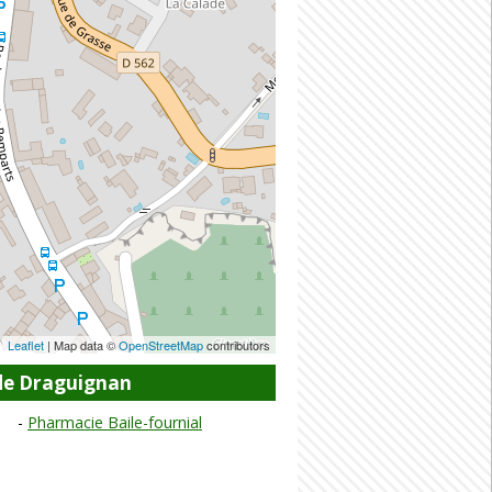
Leaflet
| Map data ©
OpenStreetMap
contributors
de Draguignan
Pharmacie Baile-fournial