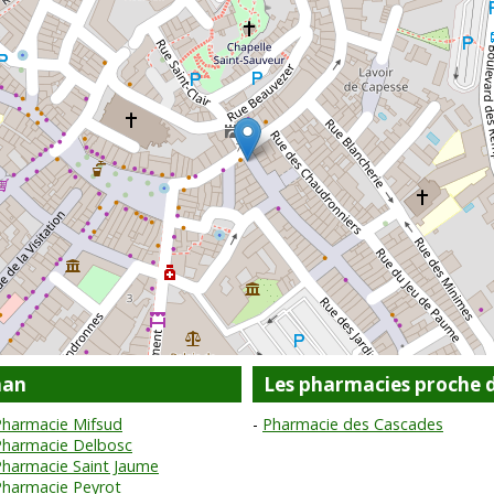
nan
Les pharmacies proche 
Pharmacie Mifsud
Pharmacie des Cascades
Pharmacie Delbosc
Pharmacie Saint Jaume
Pharmacie Peyrot