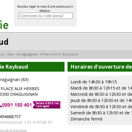
Veuillez taper le nom d'une commune ci-
dessous :
ud
zur
»
Var
»
Draguignan
»
Pharmacie Raybaud
ie Raybaud
Horaires d'ouverture d
raguignan (83)
Lundi de 14h30 à 19h15
Mardi de 8h30 à 12h15 et de 1
 PLACE AUX HERBES
3300 DRAGUIGNAN
Mercredi de 8h30 à 12h30 et d
Jeudi de 8h30 à 12h30 et de 14
Vendredi de 8h30 à 12h30 et d
Samedi de 8h30 à 12h30 et de 
494688757
Dimanche fermé
nternational: +33 4 94 68 87
ions de la pharmacie