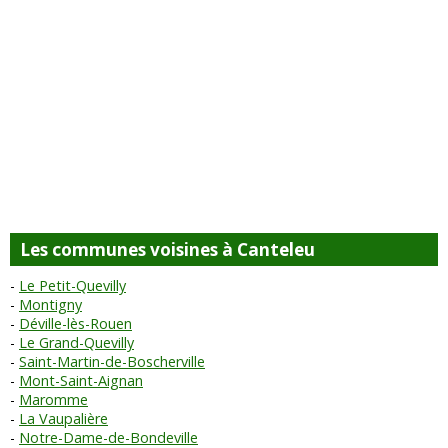
Les communes voisines à Canteleu
Le Petit-Quevilly
Montigny
Déville-lès-Rouen
Le Grand-Quevilly
Saint-Martin-de-Boscherville
Mont-Saint-Aignan
Maromme
La Vaupalière
Notre-Dame-de-Bondeville