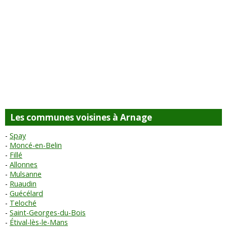
Les communes voisines à Arnage
Spay
Moncé-en-Belin
Fillé
Allonnes
Mulsanne
Ruaudin
Guécélard
Teloché
Saint-Georges-du-Bois
Étival-lès-le-Mans