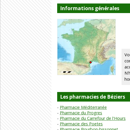
Informations générales
Vo
co
ac
N'
ho
Les pharmacies de Béziers
Pharmacie Méditerranée
Pharmacie du Progres
Pharmacie du Carrefour de l'Hours
Pharmacie des Poetes
Pharmacie Bourbon-bissonnet