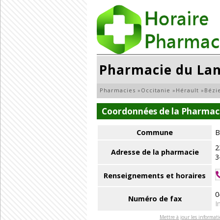
Pharmacie du La
Pharmacies
»
Occitanie
»
Hérault
»
Bézi
Coordonnées de la Pharmac
Commune
B
2
Adresse de la pharmacie
3
Renseignements et horaires
0
Numéro de fax
I
Mettre à jour les informat