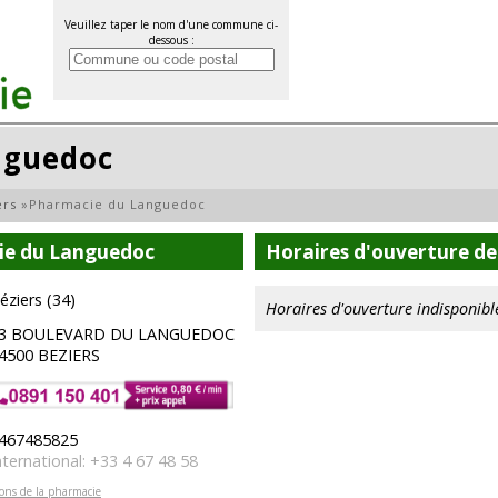
Veuillez taper le nom d'une commune ci-
dessous :
nguedoc
ers
»
Pharmacie du Languedoc
ie du Languedoc
Horaires d'ouverture d
éziers (34)
Horaires d'ouverture indisponibl
3 BOULEVARD DU LANGUEDOC
4500 BEZIERS
467485825
nternational: +33 4 67 48 58
ions de la pharmacie