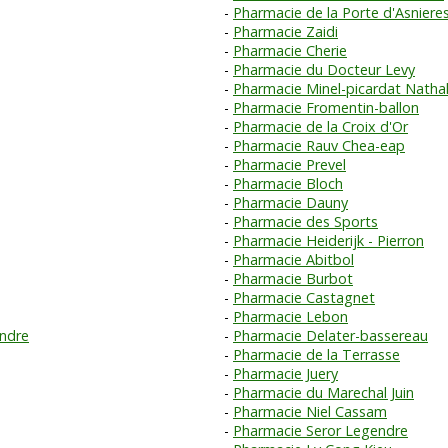
Pharmacie de la Porte d'Asniere
Pharmacie Zaidi
Pharmacie Cherie
Pharmacie du Docteur Levy
Pharmacie Minel-picardat Nathal
Pharmacie Fromentin-ballon
Pharmacie de la Croix d'Or
Pharmacie Rauv Chea-eap
Pharmacie Prevel
Pharmacie Bloch
Pharmacie Dauny
Pharmacie des Sports
Pharmacie Heiderijk - Pierron
Pharmacie Abitbol
Pharmacie Burbot
Pharmacie Castagnet
Pharmacie Lebon
endre
Pharmacie Delater-bassereau
Pharmacie de la Terrasse
Pharmacie Juery
Pharmacie du Marechal Juin
Pharmacie Niel Cassam
Pharmacie Seror Legendre