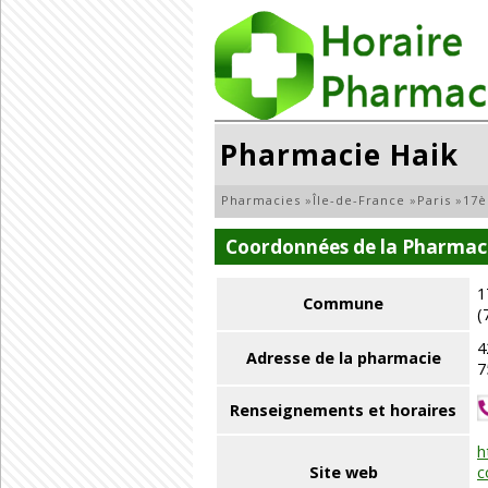
Pharmacie Haik
Pharmacies
»
Île-de-France
»
Paris
»
17è
Coordonnées de la Pharmac
1
Commune
(
4
Adresse de la pharmacie
7
Renseignements et horaires
h
Site web
c