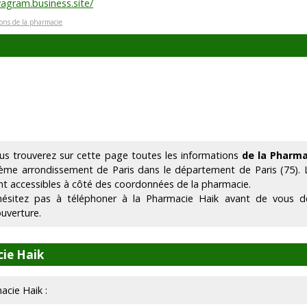
agram.business.site/
ions de la pharmacie
us trouverez sur cette page toutes les informations
de la Pharma
ème arrondissement de Paris dans le département de Paris (75).
nt accessibles à côté des coordonnées de la pharmacie.
hésitez pas à téléphoner à la Pharmacie Haik avant de vous dé
ouverture.
ie Haik
acie Haik :