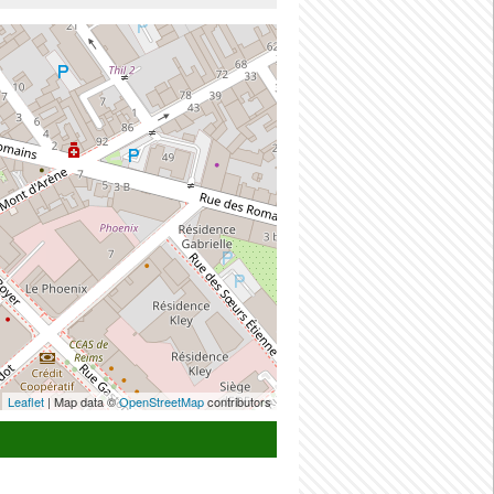
Leaflet
| Map data ©
OpenStreetMap
contributors