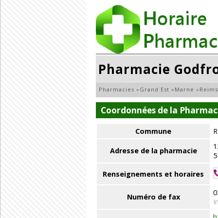
Pharmacie Godfr
Pharmacies
»
Grand Est
»
Marne
»
Reims
Coordonnées de la Pharmac
Commune
R
1
Adresse de la pharmacie
5
Renseignements et horaires
0
Numéro de fax
I
h