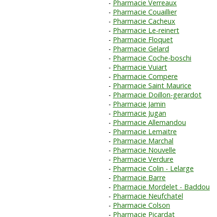
Pharmacie Verreaux
Pharmacie Couaillier
Pharmacie Cacheux
Pharmacie Le-reinert
Pharmacie Floquet
Pharmacie Gelard
Pharmacie Coche-boschi
Pharmacie Vuiart
Pharmacie Compere
Pharmacie Saint Maurice
Pharmacie Doillon-gerardot
Pharmacie Jamin
Pharmacie Jugan
Pharmacie Allemandou
Pharmacie Lemaitre
Pharmacie Marchal
Pharmacie Nouvelle
Pharmacie Verdure
Pharmacie Colin - Lelarge
Pharmacie Barre
Pharmacie Mordelet - Baddou
Pharmacie Neufchatel
Pharmacie Colson
Pharmacie Picardat