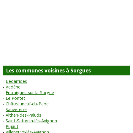
Les communes voisines à Sorgues
Bédarrides
Vedène
Entraigues-sur-la-Sorgue
Le Pontet
Châteauneuf-du-Pape
Sauveterre
Althen-des-Paluds
Saint-Saturnin-lès-Avignon
Pujaut
Villeneuve-lès-Avignon