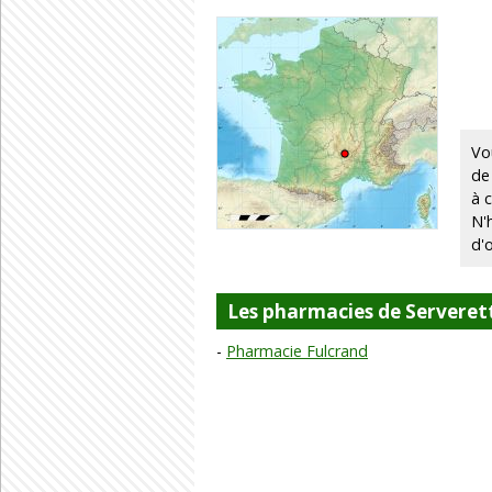
Vo
de
à 
N'
d'
Les pharmacies de Serveret
Pharmacie Fulcrand