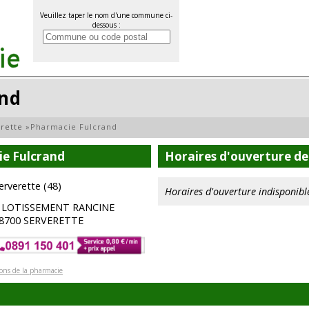
Veuillez taper le nom d'une commune ci-
dessous :
and
rette
»
Pharmacie Fulcrand
ie Fulcrand
Horaires d'ouverture de
erverette (48)
Horaires d'ouverture indisponibl
 LOTISSEMENT RANCINE
8700 SERVERETTE
ions de la pharmacie