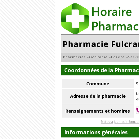
Pharmacie Fulcr
Pharmacies
»
Occitanie
»
Lozère
»
Serve
Coordonnées de la Pharmac
Commune
S
6
Adresse de la pharmacie
4
Renseignements et horaires
Mettre à jour les informat
Informations générales