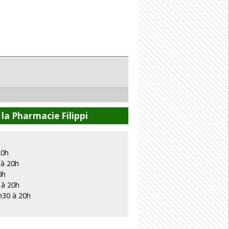
la Pharmacie Filippi
20h
 à 20h
0h
 à 20h
h30 à 20h