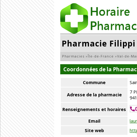
Pharmacie Filippi
Pharmacies
»
Île-de-France
»
Val-de-Ma
Coordonnées de la Pharmacie
Commune
Sai
7 P
Adresse de la pharmacie
94
Renseignements et horaires
Email
lau
Site web
htt