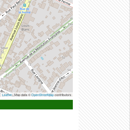
Leaflet
| Map data ©
OpenStreetMap
contributors