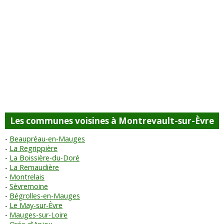
Les communes voisines à Montrevault-sur-Èvre
Beaupréau-en-Mauges
La Regrippière
La Boissière-du-Doré
La Remaudière
Montrelais
Sèvremoine
Bégrolles-en-Mauges
Le May-sur-Èvre
Mauges-sur-Loire