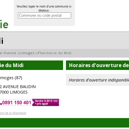
Veuillez taper le nom d'une commune ci-
dessous :
i
e-Vienne
»
Limoges
»
Pharmacie du Midi
e du Midi
Horaires d'ouverture de
imoges (87)
Horaires d'ouverture indisponibl
2 AVENUE BAUDIN
7000 LIMOGES
ions de la pharmacie