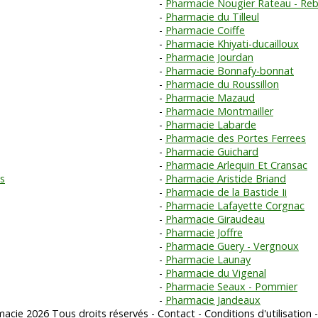
Pharmacie Nougier Rateau - Reb
Pharmacie du Tilleul
Pharmacie Coiffe
Pharmacie Khiyati-ducailloux
Pharmacie Jourdan
Pharmacie Bonnafy-bonnat
Pharmacie du Roussillon
Pharmacie Mazaud
Pharmacie Montmailler
Pharmacie Labarde
Pharmacie des Portes Ferrees
Pharmacie Guichard
Pharmacie Arlequin Et Cransac
ns
Pharmacie Aristide Briand
Pharmacie de la Bastide Ii
Pharmacie Lafayette Corgnac
Pharmacie Giraudeau
Pharmacie Joffre
Pharmacie Guery - Vergnoux
Pharmacie Launay
Pharmacie du Vigenal
Pharmacie Seaux - Pommier
Pharmacie Jandeaux
acie 2026 Tous droits réservés -
Contact
-
Conditions d'utilisation