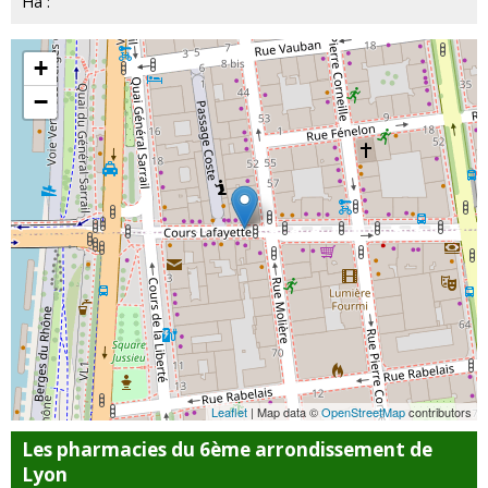
Ha :
+
−
Leaflet
| Map data ©
OpenStreetMap
contributors
Les pharmacies du 6ème arrondissement de
Lyon