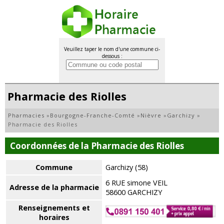
Veuillez taper le nom d'une commune ci-
dessous :
Pharmacie des Riolles
Pharmacies
»
Bourgogne-Franche-Comté
»
Nièvre
»
Garchizy
»
Pharmacie des Riolles
Coordonnées de la Pharmacie des Riolles
Commune
Garchizy (58)
6 RUE simone VEIL
Adresse de la pharmacie
58600 GARCHIZY
Renseignements et
horaires