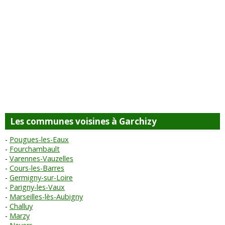
Les communes voisines à Garchizy
Pougues-les-Eaux
Fourchambault
Varennes-Vauzelles
Cours-les-Barres
Germigny-sur-Loire
Parigny-les-Vaux
Marseilles-lès-Aubigny
Challuy
Marzy