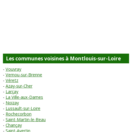
Les communes voisines à Montlouis-sur-Loire
Vouvray
Vernou-sur-Brenne
Véretz
Azay-sur-Cher
Larçay
La Ville-aux-Dames
Noizay
Lussault-sur-Loire
Rochecorbon
Saint-Martin-le-Beau
Chançay
Saint-Avertin