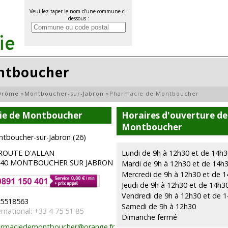
Veuillez taper le nom d'une commune ci-
dessous :
ntboucher
Drôme
»
Montboucher-sur-Jabron
»
Pharmacie de Montboucher
ie de Montboucher
Horaires d'ouverture de
Montboucher
tboucher-sur-Jabron (26)
 ROUTE D'ALLAN
Lundi de 9h à 12h30 et de 14h3
740 MONTBOUCHER SUR JABRON
Mardi de 9h à 12h30 et de 14h
Mercredi de 9h à 12h30 et de 1
Jeudi de 9h à 12h30 et de 14h3
Vendredi de 9h à 12h30 et de 
5518563
Samedi de 9h à 12h30
ernational: +33 4 75 51 85
Dimanche fermé
rmaciedemontboucher@orange.fr