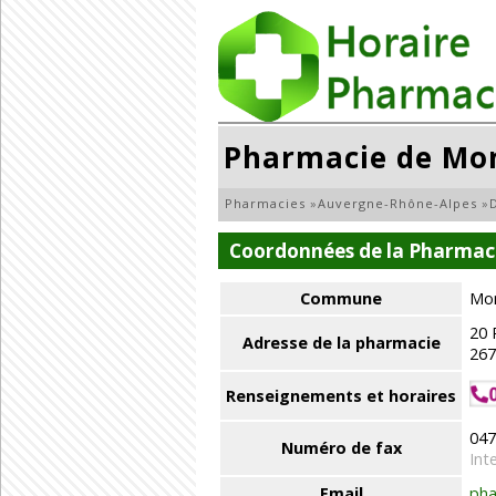
Pharmacie de Mo
Pharmacies
»
Auvergne-Rhône-Alpes
»
Coordonnées de la Pharmac
Commune
Mon
20
Adresse de la pharmacie
26
Renseignements et horaires
047
Numéro de fax
Int
Email
pha