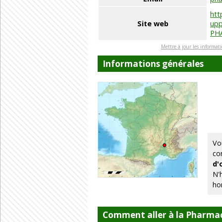
htt
Site web
upp
PH
Mettre à jour les informat
Informations générales
Vo
co
d'
N'
ho
Comment aller à la Pharma