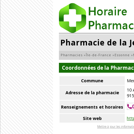
Pharmacie de la 
Pharmacies
»
Île-de-France
»
Essonne
»
Coordonnées de la Pharmaci
Commune
Men
10
Adresse de la pharmacie
91
Renseignements et horaires
Site web
htt
Mettre à jour les informat