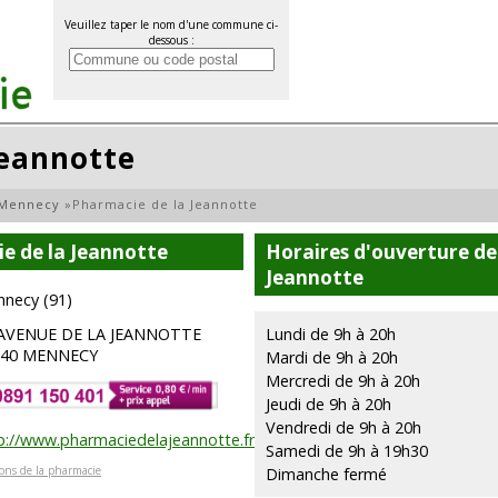
Veuillez taper le nom d'une commune ci-
dessous :
Jeannotte
Mennecy
»
Pharmacie de la Jeannotte
e de la Jeannotte
Horaires d'ouverture de
Jeannotte
necy (91)
 AVENUE DE LA JEANNOTTE
Lundi de 9h à 20h
540 MENNECY
Mardi de 9h à 20h
Mercredi de 9h à 20h
Jeudi de 9h à 20h
Vendredi de 9h à 20h
p://www.pharmaciedelajeannotte.fr/
Samedi de 9h à 19h30
ions de la pharmacie
Dimanche fermé